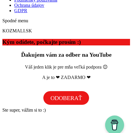
Ochrana údajov
GDPR
Spodné menu
KOZMALI.SK
Kým odídete, počkajte prosím :)
Ďakujem vám za odber na YouTube
Váš jeden klik je pre mňa veľká podpora 😊
A je to ❤ ZADARMO ❤
ODOBERAŤ
Ste super, vážim si to :)