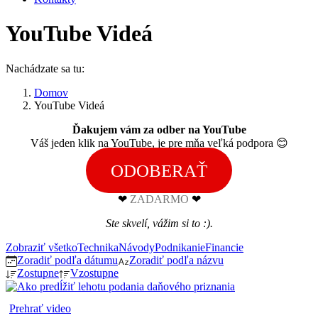
YouTube Videá
Nachádzate sa tu:
Domov
YouTube Videá
Ďakujem vám za odber na
YouTube
Váš jeden klik na YouTube, je pre mňa veľká podpora 😊
ODOBERAŤ
❤
ZADARMO
❤
Ste skvelí, vážim si to :).
Zobraziť všetko
Technika
Návody
Podnikanie
Financie
Zoradiť podľa dátumu
Zoradiť podľa názvu
Zostupne
Vzostupne
Prehrať video