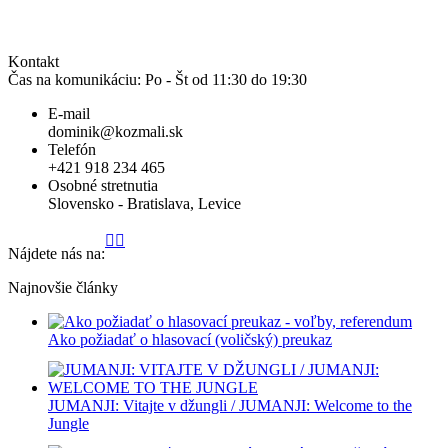
.
Kontakt
Čas na komunikáciu: Po - Št od 11:30 do 19:30
E-mail
dominik@kozmali.sk
Telefón
+421 918 234 465
Osobné stretnutia
Slovensko -
Bratislava
,
Levice
Stránka
Stránka
Stránka
Stránka
Stránka
Stránka
Stránka
Stránka
Stránka
Stránka
Nájdete nás na:
Facebook
YouTube
LinkedIn
Instagram
WhatsApp
GoogleMap
X
GitHub
Reddit
TikTok
sa
sa
sa
sa
sa
sa
sa
sa
sa
sa
Najnovšie články
otvorí
otvorí
otvorí
otvorí
otvorí
otvorí
otvorí
otvorí
otvorí
otvorí
v
v
v
v
v
v
v
v
v
v
novom
novom
novom
novom
novom
novom
novom
novom
novom
novom
Ako požiadať o hlasovací (voličský) preukaz
okne
okne
okne
okne
okne
okne
okne
okne
okne
okne
JUMANJI: Vitajte v džungli / JUMANJI: Welcome to the
Jungl‪e