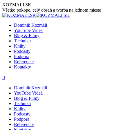
Preskočiť
KOZMALI.SK
na
Všetko pokope, celý obsah a tvorba na jednom mieste
obsah
Dominik Kozmáli
YouTube Videá
Blog & Filmy
Technika
Knihy
Podcasty
Podpora
Referencie
Kontakty
Stránka
Stránka
Stránka
Stránka
Stránka
YouTube
Facebook
LinkedIn
GoogleMap
Instagram
sa
sa
sa
sa
sa
Dominik Kozmáli
otvorí
otvorí
otvorí
otvorí
otvorí
YouTube Videá
v
v
v
v
v
Blog & Filmy
novom
novom
novom
novom
novom
Technika
okne
okne
okne
okne
okne
Knihy
Podcasty
Podpora
Referencie
Kontakty