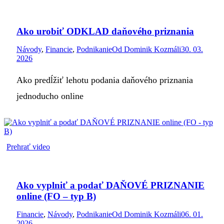
Ako urobiť ODKLAD daňového priznania
Návody
,
Financie
,
Podnikanie
Od
Dominik Kozmáli
30. 03.
2026
Ako predĺžiť lehotu podania daňového priznania
jednoducho online
Prehrať video
Ako vyplniť a podať DAŇOVÉ PRIZNANIE
online (FO – typ B)
Financie
,
Návody
,
Podnikanie
Od
Dominik Kozmáli
06. 01.
2026