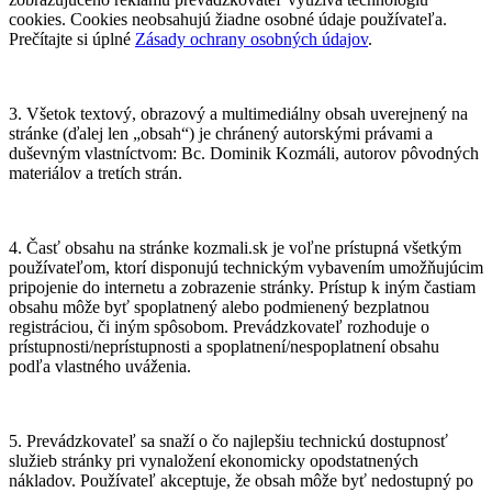
cookies. Cookies neobsahujú žiadne osobné údaje používateľa.
Prečítajte si úplné
Zásady ochrany osobných údajov
.
3. Všetok textový, obrazový a multimediálny obsah uverejnený na
stránke (ďalej len „obsah“) je chránený autorskými právami a
duševným vlastníctvom: Bc. Dominik Kozmáli, autorov pôvodných
materiálov a tretích strán.
4. Časť obsahu na stránke kozmali.sk je voľne prístupná všetkým
používateľom, ktorí disponujú technickým vybavením umožňujúcim
pripojenie do internetu a zobrazenie stránky. Prístup k iným častiam
obsahu môže byť spoplatnený alebo podmienený bezplatnou
registráciou, či iným spôsobom. Prevádzkovateľ rozhoduje o
prístupnosti/neprístupnosti a spoplatnení/nespoplatnení obsahu
podľa vlastného uváženia.
5. Prevádzkovateľ sa snaží o čo najlepšiu technickú dostupnosť
služieb stránky pri vynaložení ekonomicky opodstatnených
nákladov. Používateľ akceptuje, že obsah môže byť nedostupný po