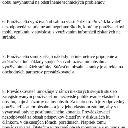
dobu nevyhnutnú na odstránenie technických problémov.
6. Používatelia využívajú obsah na vlastné riziko. Prevádzkovateľ
nezodpovedá za priame ani nepriame škody, ktoré by používateľovi
mohli vzniknúť v súvislosti s využívaním informácií získaných na
stránke.
7. Používatelia sami znášajú náklady na internetové pripojenie a
akékoľvek iné náklady spojené so zobrazovaním obsahu a
využívaním služieb stránky. Súčasťou obsahu stránky je aj reklama
obchodných partnerov prevádzkovateľa.
8. Prevádzkovateľ umožňuje v rámci niektorých svojich služieb
zaregistrovaným používateľom nezávislé publikovanie vlastného
obsahu, najmä názorov na iný obsah. Za tento obsah je zodpovedný
používateľ – autor obsahu – a je v jeho vlastnom záujme, aby sa
vyvaroval právne postihnuteľného konania. Prevádzkovateľ
nezodpovedá za obsah príspevkov čitateľov v diskusiách ku
článkom, v diskusných fórach, poradniach. Napriek tomu
prevádzkovateľ, čitateľmi vytvorený obsah monitoruje a vyhradzuje