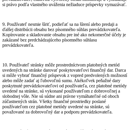
si právo podľa vlastného uváženia nežiaduce príspevky vymazávať.
9. Používateľ nesmie šíriť, podieľať sa na šírení alebo predaji a
ďalšej distribúcii obsahu bez písomného súhlas prevádzkovateľa.
Kopírovanie a skladovanie obsahu pre iné ako nekomerčné účely je
zakázané bez predchádzajúceho písomného súhlasu
prevádzkovateľa.
10. Používateľ stránky môže prostredníctvom platobných metód
uvedených na stránke darovať poskytovateľovi finančný dar. Darca
si môže vybrať finančný príspevok z vopred predvolených možností
alebo môže zadať aj ľubovoľnú sumu. Akékoľvek peňažné dary
poskytnuté prevádzkovateľovi od používateľa, cez platobné metódy
uvedené na stránke, sú vykonané používateľom z dobrovoľnej a
slobodnej vôle. Nie sú súdne ani právne vymáhateľné od oboch
zúčastnených strán. Všetky finančné prostriedky poslané
používateľom cez platobné metódy uvedené na stránke, sú
považované za dobrovoľný dar a podporu prevádzkovateľa.