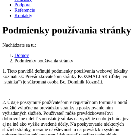
Podpora
Referencie
Kontakty
Podmienky používania stránky
Nachádzate sa tu:
Domov
Podmienky používania stránky
1. Tieto pravidlá definujú podmienky používania webovej lokality
kozmali.sk: Prevádzkovateľom stránky KOZMALI.SK (ďalej len
„stránka“) je súkromná osoba Bc. Dominik Kozmáli.
2. Údaje poskytnuté používateľom v registračnom formulári budú
využité výlučne na prevádzku stránky a poskytovanie ním
vyžiadaných služieb. Používateľ môže prevádzkovateľovi
dobrovoľne udeliť samostatný súhlas na využitie osobných údajov
aj na iné ako vyššie uvedené účely. Na poskytovanie niektorých
služieb stránky, meranie návštevnosti a na prevádzku systému
zobrazujúceho reklamu prevádzkovateľ využíva technológiu