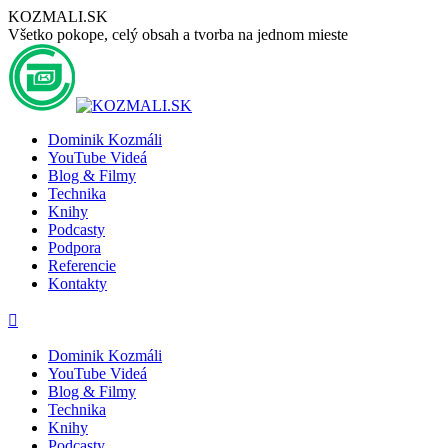
Preskočiť
KOZMALI.SK
na
Všetko pokope, celý obsah a tvorba na jednom mieste
obsah
Dominik Kozmáli
YouTube Videá
Blog & Filmy
Technika
Knihy
Podcasty
Podpora
Referencie
Kontakty
Stránka
Stránka
Stránka
Stránka
Stránka
YouTube
Facebook
LinkedIn
GoogleMap
Instagram
sa
sa
sa
sa
sa
Dominik Kozmáli
otvorí
otvorí
otvorí
otvorí
otvorí
YouTube Videá
v
v
v
v
v
Blog & Filmy
novom
novom
novom
novom
novom
Technika
okne
okne
okne
okne
okne
Knihy
Podcasty