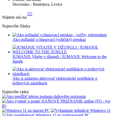
Slovensko -
Bratislava
,
Levice
Stránka
Stránka
Stránka
Stránka
Stránka
Stránka
Stránka
Stránka
Stránka
Stránka
Nájdete nás na:
Facebook
YouTube
LinkedIn
Instagram
WhatsApp
GoogleMap
X
GitHub
Reddit
TikTok
sa
sa
sa
sa
sa
sa
sa
sa
sa
sa
Najnovšie články
otvorí
otvorí
otvorí
otvorí
otvorí
otvorí
otvorí
otvorí
otvorí
otvorí
v
v
v
v
v
v
v
v
v
v
novom
novom
novom
novom
novom
novom
novom
novom
novom
novom
Ako požiadať o hlasovací (voličský) preukaz
okne
okne
okne
okne
okne
okne
okne
okne
okne
okne
JUMANJI: Vitajte v džungli / JUMANJI: Welcome to the
Jungl‪e
Ako si zadarmo aktivovať elektronické notifikácie o
poštových zásielkach
Najnovšie videá