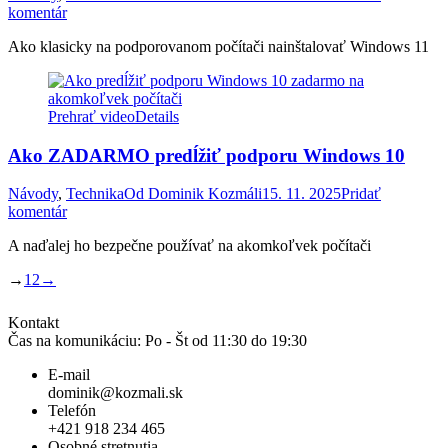
komentár
Ako klasicky na podporovanom počítači nainštalovať Windows 11
Prehrať video
Details
Ako ZADARMO predĺžiť podporu Windows 10
Návody
,
Technika
Od
Dominik Kozmáli
15. 11. 2025
Pridať
komentár
A naďalej ho bezpečne používať na akomkoľvek počítači
→
1
2
→
Kontakt
Čas na komunikáciu: Po - Št od 11:30 do 19:30
E-mail
dominik@kozmali.sk
Telefón
+421 918 234 465
Osobné stretnutia