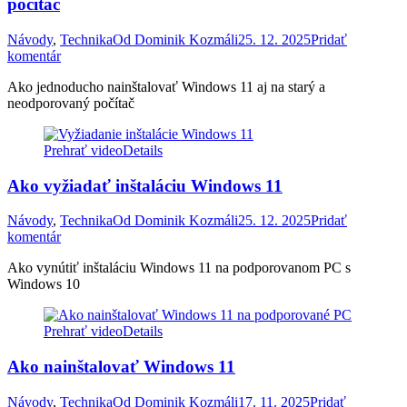
počítač
Návody
,
Technika
Od
Dominik Kozmáli
25. 12. 2025
Pridať
komentár
Ako jednoducho nainštalovať Windows 11 aj na starý a
neodporovaný počítač
Prehrať video
Details
Ako vyžiadať inštaláciu Windows 11
Návody
,
Technika
Od
Dominik Kozmáli
25. 12. 2025
Pridať
komentár
Ako vynútiť inštaláciu Windows 11 na podporovanom PC s
Windows 10
Prehrať video
Details
Ako nainštalovať Windows 11
Návody
,
Technika
Od
Dominik Kozmáli
17. 11. 2025
Pridať