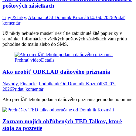
poštových zásielkach
Tipy & triky
,
Ako na to
Od
Dominik Kozmáli
14. 04. 2026
Pridať
komentár
Už nikdy nebudete musieť riešiť tie zabudnuté žlté papieriky v
schránke. Informácie o všetkých poštových zásielkach vám prídu
pohodlne do mailu alebo do SMS.
Prehrať video
Details
Ako urobiť ODKLAD daňového priznania
Návody
,
Financie
,
Podnikanie
Od
Dominik Kozmáli
30. 03.
2026
Pridať komentár
Ako predĺžiť lehotu podania daňového priznania jednoducho online
Zoznam mojich obľúbených TED Talkov, ktoré
stoja za pozretie