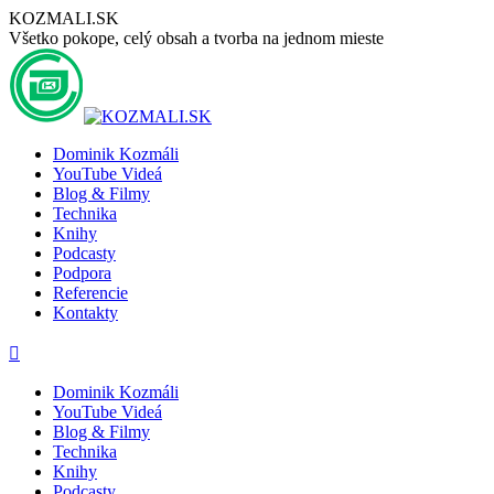
Preskočiť
KOZMALI.SK
na
Všetko pokope, celý obsah a tvorba na jednom mieste
obsah
Dominik Kozmáli
YouTube Videá
Blog & Filmy
Technika
Knihy
Podcasty
Podpora
Referencie
Kontakty
Stránka
Stránka
Stránka
Stránka
Stránka
YouTube
Facebook
LinkedIn
GoogleMap
Instagram
sa
sa
sa
sa
sa
Dominik Kozmáli
otvorí
otvorí
otvorí
otvorí
otvorí
YouTube Videá
v
v
v
v
v
Blog & Filmy
novom
novom
novom
novom
novom
Technika
okne
okne
okne
okne
okne
Knihy
Podcasty