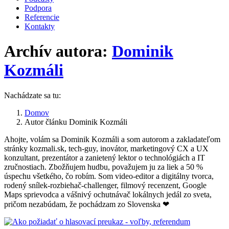
Podpora
Referencie
Kontakty
Archív autora:
Dominik
Kozmáli
Nachádzate sa tu:
Domov
Autor článku Dominik Kozmáli
Ahojte, volám sa Dominik Kozmáli a som autorom a zakladateľom
stránky kozmali.sk, tech-guy, inovátor, marketingový CX a UX
konzultant, prezentátor a zanietený lektor o technológiách a IT
zručnostiach. Zbožňujem hudbu, považujem ju za liek a 50 %
úspechu všetkého, čo robím. Som video-editor a digitálny tvorca,
rodený snílek-rozbiehač-challenger, filmový recenzent, Google
Maps sprievodca a vášnivý ochutnávač lokálnych jedál zo sveta,
pričom nezabúdam, že pochádzam zo Slovenska ❤