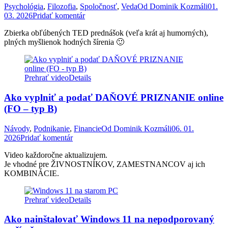
Psychológia
,
Filozofia
,
Spoločnosť
,
Veda
Od
Dominik Kozmáli
01.
03. 2026
Pridať komentár
Zbierka obľúbených TED prednášok (veľa krát aj humorných),
plných myšlienok hodných šírenia 🙂
Prehrať video
Details
Ako vyplniť a podať DAŇOVÉ PRIZNANIE online
(FO – typ B)
Návody
,
Podnikanie
,
Financie
Od
Dominik Kozmáli
06. 01.
2026
Pridať komentár
Video každoročne aktualizujem.
Je vhodné pre ŽIVNOSTNÍKOV, ZAMESTNANCOV aj ich
KOMBINÁCIE.
Prehrať video
Details
Ako nainštalovať Windows 11 na nepodporovaný