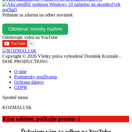
Prihláste sa zdarma na odber noviniek
Odoberať novinky mailom
Odoberajte videá na YouTube
Copyright © 2026 Všetky práva vyhradené Dominik Kozmáli -
DOK PRODUCTiON©
O mne
Podmienky používania
Ochrana údajov
GDPR
Spodné menu
KOZMALI.SK
Kým odídete, počkajte prosím :)
Ďakujem vám za odber na YouTube