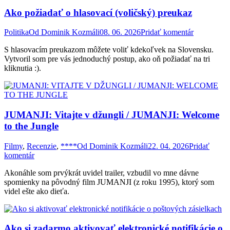
Ako požiadať o hlasovací (voličský) preukaz
Politika
Od
Dominik Kozmáli
08. 06. 2026
Pridať komentár
S hlasovacím preukazom môžete voliť kdekoľvek na Slovensku.
Vytvoril som pre vás jednoduchý postup, ako oň požiadať na tri
kliknutia :).
JUMANJI: Vitajte v džungli / JUMANJI: Welcome
to the Jungl‪e
Filmy
,
Recenzie
,
****
Od
Dominik Kozmáli
22. 04. 2026
Pridať
komentár
Akonáhle som prvýkrát uvidel trailer, vzbudil vo mne dávne
spomienky na pôvodný film JUMANJI (z roku 1995), ktorý som
videl ešte ako dieťa.
Ako si zadarmo aktivovať elektronické notifikácie o