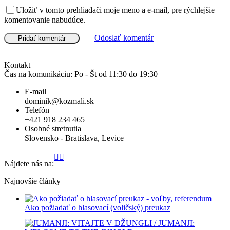
Uložiť v tomto prehliadači moje meno a e-mail, pre rýchlejšie
komentovanie nabudúce.
Odoslať komentár
Kontakt
Čas na komunikáciu: Po - Št od 11:30 do 19:30
E-mail
dominik@kozmali.sk
Telefón
+421 918 234 465
Osobné stretnutia
Slovensko -
Bratislava
,
Levice
Stránka
Stránka
Stránka
Stránka
Stránka
Stránka
Stránka
Stránka
Stránka
Stránka
Nájdete nás na:
Facebook
YouTube
LinkedIn
Instagram
WhatsApp
GoogleMap
X
GitHub
Reddit
TikTok
sa
sa
sa
sa
sa
sa
sa
sa
sa
sa
Najnovšie články
otvorí
otvorí
otvorí
otvorí
otvorí
otvorí
otvorí
otvorí
otvorí
otvorí
v
v
v
v
v
v
v
v
v
v
novom
novom
novom
novom
novom
novom
novom
novom
novom
novom
Ako požiadať o hlasovací (voličský) preukaz
okne
okne
okne
okne
okne
okne
okne
okne
okne
okne