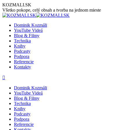
Preskočiť
KOZMALI.SK
na
Všetko pokope, celý obsah a tvorba na jednom mieste
obsah
Dominik Kozmáli
YouTube Videá
Blog & Filmy
Technika
Knihy
Podcasty
Podpora
Referencie
Kontakty
Stránka
Stránka
Stránka
Stránka
Stránka
YouTube
Facebook
LinkedIn
GoogleMap
Instagram
sa
sa
sa
sa
sa
Dominik Kozmáli
otvorí
otvorí
otvorí
otvorí
otvorí
YouTube Videá
v
v
v
v
v
Blog & Filmy
novom
novom
novom
novom
novom
Technika
okne
okne
okne
okne
okne
Knihy
Podcasty
Podpora
Referencie
Kontakty