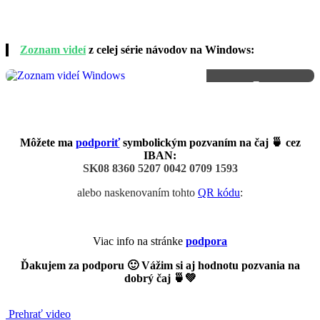
☰
Zoznam videí
z celej série návodov na Windows:
5+
VIDEÁ
Môžete ma
podporiť
symbolickým pozvaním na čaj 🍵 cez
IBAN:
SK08 8360 5207 0042 0709 1593
alebo naskenovaním tohto
QR kódu
:
Viac info na stránke
podpora
Ďakujem za podporu 🙂 Vážim si aj hodnotu pozvania na
dobrý čaj 🍵💚
Prehrať video