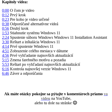
Kapitoly videa:
0:00
O čom je video
0:12
Prvý krok
0:23
Pre koho je video určené
0:38
Odporúčané alternatívne videá
0:56
Druhý krok
1:53
Stiahnutie systému Windows 11
2:24
Spustenie súboru Windows Windows 11 Installation Assistant
3:30
Reštart a inštalácia Windows 11
4:14
Prvé spustenie Windows 11
4:51
Zobrazenie celého mesiaca v dátume
4:56
Prvé vyhľadanie najnovších aktualizácií
5:15
Zmena farebného motívu a pozadia
5:53
Reštart po vyhľadaní najnovších aktualizácií
6:16
Kontrola najnovšej verzie Windows 11
6:46
Záver a odporúčania
Ak máte otázky pokojne sa pýtajte v komentároch priamo
vo
videu
na YouTube,
alebo tu dole na stránke
🙂
.