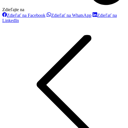
Zdieľajte na
Zdieľať
Zdieľať
Zdieľať na Facebook
Zdieľať na WhatsApp
Zdieľať na
na
na
Zdieľať
LinkedIn
Facebook
WhatsApp
Project
na
LinkedIn
navigation