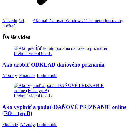
Next
Nasledujúci
Ako nainštalovať Windows 11 na nepodporovaný
project:
počítač
Ďalšie videá
Prehrať video
Details
Ako urobiť ODKLAD daňového priznania
Návody
,
Financie
,
Podnikanie
Prehrať video
Details
Ako vyplniť a podať DAŇOVÉ PRIZNANIE online
(FO – typ B)
Financie
,
Návody
,
Podnikanie