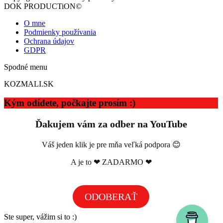
DOK PRODUCTiON©
O mne
Podmienky používania
Ochrana údajov
GDPR
Spodné menu
KOZMALI.SK
Kým odídete, počkajte prosím :)
Ďakujem vám za odber na YouTube
Váš jeden klik je pre mňa veľká podpora 😊
A je to ❤ ZADARMO ❤
ODOBERAŤ
Ste super, vážim si to :)