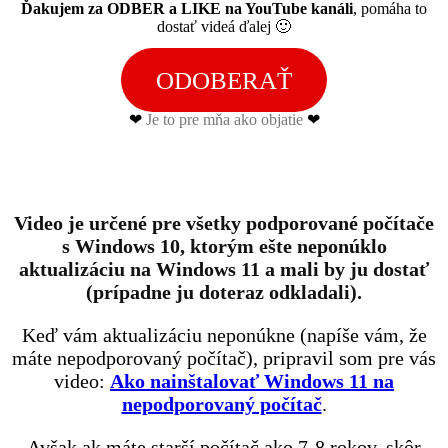
Ďakujem za ODBER a LIKE
na YouTube kanáli
, pomáha to
dostať videá ďalej 🙂
ODOBERAŤ
❤
Je to pre mňa ako objatie
❤
Video je určené pre všetky podporované počítače
s Windows 10, ktorým ešte neponúklo
aktualizáciu na Windows 11 a mali by ju dostať
(prípadne ju doteraz odkladali).
Keď vám aktualizáciu neponúkne (napíše vám, že
máte nepodporovaný počítač), pripravil som pre vás
video:
Ako nainštalovať Windows 11 na
nepodporovaný počítač
.
Avšak ak máte starší počítač ako 7-8 rokov, skôr