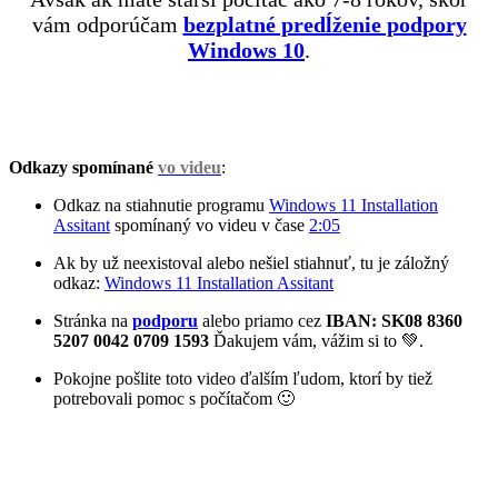
vám odporúčam
bezplatné predĺženie podpory
Windows 10
.
Odkazy spomínané
vo videu
:
Odkaz na stiahnutie programu
Windows 11 Installation
Assitant
spomínaný vo videu v čase
2:05
Ak by už neexistoval alebo nešiel stiahnuť, tu je záložný
odkaz:
Windows 11 Installation Assitant
Stránka na
podporu
alebo priamo cez
IBAN: SK08 8360
5207 0042 0709 1593
Ďakujem vám, vážim si to 💚.
Pokojne pošlite toto video ďalším ľudom, ktorí by tiež
potrebovali pomoc s počítačom 🙂