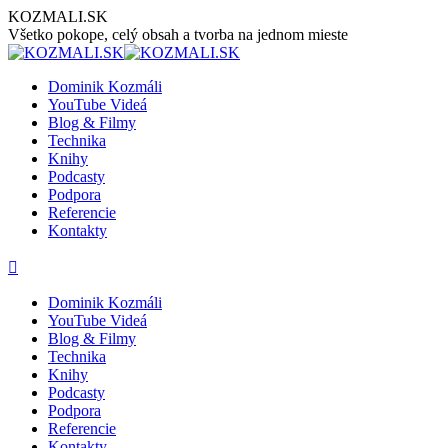
Preskočiť
KOZMALI.SK
na
Všetko pokope, celý obsah a tvorba na jednom mieste
obsah
Dominik Kozmáli
YouTube Videá
Blog & Filmy
Technika
Knihy
Podcasty
Podpora
Referencie
Kontakty
Stránka
Stránka
Stránka
Stránka
Stránka
YouTube
Facebook
LinkedIn
GoogleMap
Instagram
sa
sa
sa
sa
sa
Dominik Kozmáli
otvorí
otvorí
otvorí
otvorí
otvorí
YouTube Videá
v
v
v
v
v
Blog & Filmy
novom
novom
novom
novom
novom
Technika
okne
okne
okne
okne
okne
Knihy
Podcasty
Podpora
Referencie
Kontakty