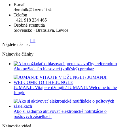
E-mail
dominik@kozmali.sk
Telefón
+421 918 234 465
Osobné stretnutia
Slovensko -
Bratislava
,
Levice
Stránka
Stránka
Stránka
Stránka
Stránka
Stránka
Stránka
Stránka
Stránka
Stránka
Nájdete nás na:
Facebook
YouTube
LinkedIn
Instagram
WhatsApp
GoogleMap
X
GitHub
Reddit
TikTok
sa
sa
sa
sa
sa
sa
sa
sa
sa
sa
Najnovšie články
otvorí
otvorí
otvorí
otvorí
otvorí
otvorí
otvorí
otvorí
otvorí
otvorí
v
v
v
v
v
v
v
v
v
v
novom
novom
novom
novom
novom
novom
novom
novom
novom
novom
Ako požiadať o hlasovací (voličský) preukaz
okne
okne
okne
okne
okne
okne
okne
okne
okne
okne
JUMANJI: Vitajte v džungli / JUMANJI: Welcome to the
Jungl‪e
Ako si zadarmo aktivovať elektronické notifikácie o
poštových zásielkach
Najnovšie videá