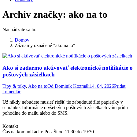
Archív značky:
ako na to
Nachádzate sa tu:
Domov
Záznamy označené "ako na to"
Ako si zadarmo aktivovať elektronické notifikácie o
poštových zásielkach
Tipy & triky
,
Ako na to
Od
Dominik Kozmáli
14. 04. 2026
Pridať
komentár
Už nikdy nebudete musieť riešiť tie zabudnuté žlté papieriky v
schránke. Informácie o všetkých poštových zásielkach vám prídu
pohodlne do mailu alebo do SMS.
Kontakt
Čas na komunikáciu: Po - Št od 11:30 do 19:30