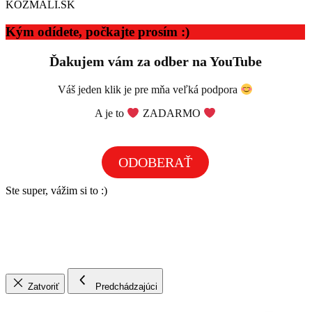
KOZMALI.SK
Kým odídete, počkajte prosím :)
Ďakujem vám za odber na YouTube
Váš jeden klik je pre mňa veľká podpora
A je to
ZADARMO
ODOBERAŤ
Ste super, vážim si to :)
Zatvoriť
Predchádzajúci