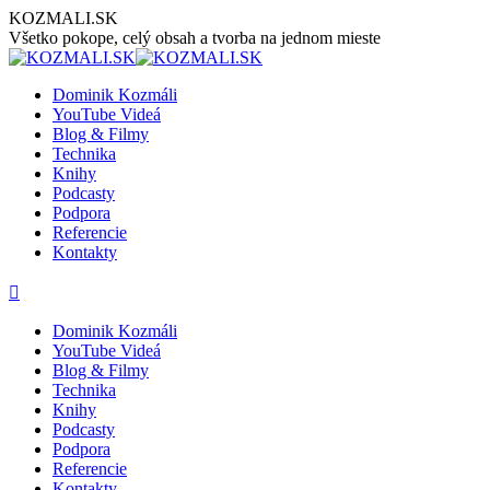
Preskočiť
KOZMALI.SK
na
Všetko pokope, celý obsah a tvorba na jednom mieste
obsah
Dominik Kozmáli
YouTube Videá
Blog & Filmy
Technika
Knihy
Podcasty
Podpora
Referencie
Kontakty
Stránka
Stránka
Stránka
Stránka
Stránka
YouTube
Facebook
LinkedIn
GoogleMap
Instagram
sa
sa
sa
sa
sa
Dominik Kozmáli
otvorí
otvorí
otvorí
otvorí
otvorí
YouTube Videá
v
v
v
v
v
Blog & Filmy
novom
novom
novom
novom
novom
Technika
okne
okne
okne
okne
okne
Knihy
Podcasty
Podpora
Referencie
Kontakty