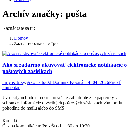
Archív značky:
pošta
Nachádzate sa tu:
Domov
Záznamy označené "pošta"
Ako si zadarmo aktivovať elektronické notifikácie o
poštových zásielkach
Tipy & triky
,
Ako na to
Od
Dominik Kozmáli
14. 04. 2026
Pridať
komentár
Už nikdy nebudete musieť riešiť tie zabudnuté žlté papieriky v
schránke. Informácie o všetkých poštových zásielkach vám prídu
pohodlne do mailu alebo do SMS.
Kontakt
Čas na komunikáciu: Po - Št od 11:30 do 19:30