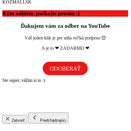
KOZMALI.SK
Kým odídete, počkajte prosím :)
Ďakujem vám za odber na YouTube
Váš jeden klik je pre mňa veľká podpora 😊
A je to ❤ ZADARMO ❤
ODOBERAŤ
Ste super, vážim si to :)
Zatvoriť
Predchádzajúci