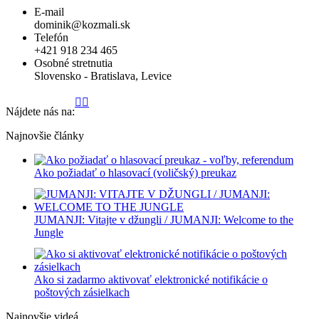
E-mail
dominik@kozmali.sk
Telefón
+421 918 234 465
Osobné stretnutia
Slovensko -
Bratislava
,
Levice
Stránka
Stránka
Stránka
Stránka
Stránka
Stránka
Stránka
Stránka
Stránka
Stránka
Nájdete nás na:
Facebook
YouTube
LinkedIn
Instagram
WhatsApp
GoogleMap
X
GitHub
Reddit
TikTok
sa
sa
sa
sa
sa
sa
sa
sa
sa
sa
Najnovšie články
otvorí
otvorí
otvorí
otvorí
otvorí
otvorí
otvorí
otvorí
otvorí
otvorí
v
v
v
v
v
v
v
v
v
v
novom
novom
novom
novom
novom
novom
novom
novom
novom
novom
Ako požiadať o hlasovací (voličský) preukaz
okne
okne
okne
okne
okne
okne
okne
okne
okne
okne
JUMANJI: Vitajte v džungli / JUMANJI: Welcome to the
Jungl‪e
Ako si zadarmo aktivovať elektronické notifikácie o
poštových zásielkach
Najnovšie videá