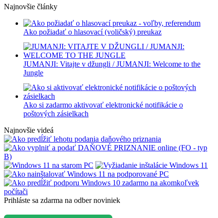
Najnovšie články
otvorí
otvorí
otvorí
otvorí
otvorí
otvorí
otvorí
otvorí
otvorí
otvorí
v
v
v
v
v
v
v
v
v
v
novom
novom
novom
novom
novom
novom
novom
novom
novom
novom
Ako požiadať o hlasovací (voličský) preukaz
okne
okne
okne
okne
okne
okne
okne
okne
okne
okne
JUMANJI: Vitajte v džungli / JUMANJI: Welcome to the
Jungl‪e
Ako si zadarmo aktivovať elektronické notifikácie o
poštových zásielkach
Najnovšie videá
Prihláste sa zdarma na odber noviniek