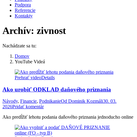
Podpora
Referencie
Kontakty
Archív:
zivnost
Nachádzate sa tu:
Domov
YouTube Videá
Prehrať video
Details
Ako urobiť ODKLAD daňového priznania
Návody
,
Financie
,
Podnikanie
Od
Dominik Kozmáli
30. 03.
2026
Pridať komentár
Ako predĺžiť lehotu podania daňového priznania jednoducho online