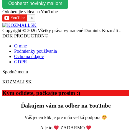
Odoberať novinky mailom
Odoberajte videá na YouTube
Copyright © 2026 Všetky práva vyhradené Dominik Kozmáli -
DOK PRODUCTiON©
O mne
Podmienky používania
Ochrana údajov
GDPR
Spodné menu
KOZMALI.SK
Kým odídete, počkajte prosím :)
Ďakujem vám za odber na YouTube
Váš jeden klik je pre mňa veľká podpora
A je to
ZADARMO