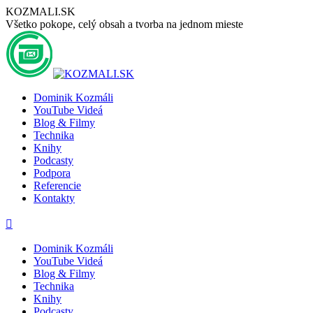
Preskočiť
KOZMALI.SK
na
Všetko pokope, celý obsah a tvorba na jednom mieste
obsah
Dominik Kozmáli
YouTube Videá
Blog & Filmy
Technika
Knihy
Podcasty
Podpora
Referencie
Kontakty
Stránka
Stránka
Stránka
Stránka
Stránka
YouTube
Facebook
LinkedIn
GoogleMap
Instagram
sa
sa
sa
sa
sa
Dominik Kozmáli
otvorí
otvorí
otvorí
otvorí
otvorí
YouTube Videá
v
v
v
v
v
Blog & Filmy
novom
novom
novom
novom
novom
Technika
okne
okne
okne
okne
okne
Knihy
Podcasty