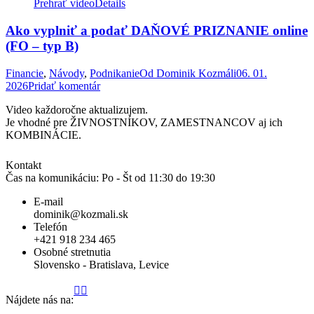
Prehrať video
Details
Ako vyplniť a podať DAŇOVÉ PRIZNANIE online
(FO – typ B)
Financie
,
Návody
,
Podnikanie
Od
Dominik Kozmáli
06. 01.
2026
Pridať komentár
Video každoročne aktualizujem.
Je vhodné pre ŽIVNOSTNÍKOV, ZAMESTNANCOV aj ich
KOMBINÁCIE.
Kontakt
Čas na komunikáciu: Po - Št od 11:30 do 19:30
E-mail
dominik@kozmali.sk
Telefón
+421 918 234 465
Osobné stretnutia
Slovensko -
Bratislava
,
Levice
Stránka
Stránka
Stránka
Stránka
Stránka
Stránka
Stránka
Stránka
Stránka
Stránka
Nájdete nás na:
Facebook
YouTube
LinkedIn
Instagram
WhatsApp
GoogleMap
X
GitHub
Reddit
TikTok
sa
sa
sa
sa
sa
sa
sa
sa
sa
sa